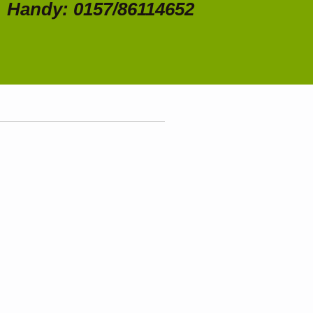
Handy: 0157/86114652