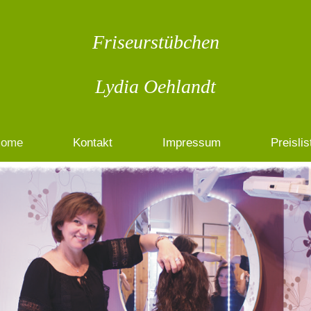
Friseurstübchen
Lydia Oehlandt
ome
Kontakt
Impressum
Preislis